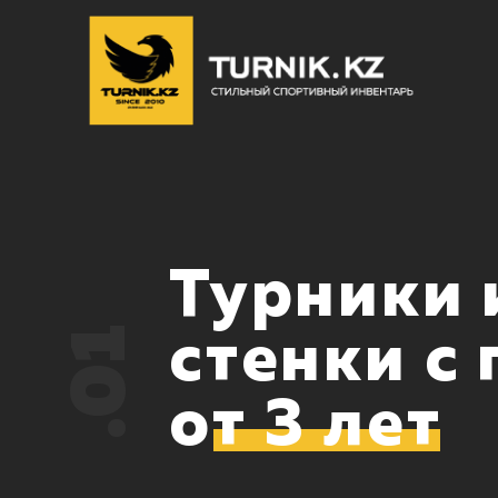
Турники 
.01
стенки с
от 3 лет