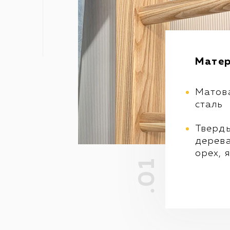
Мате
Матов
сталь
Тверд
дерева
орех, 
.01