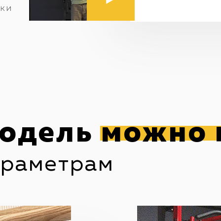
вки
одель
можно 
араметрам