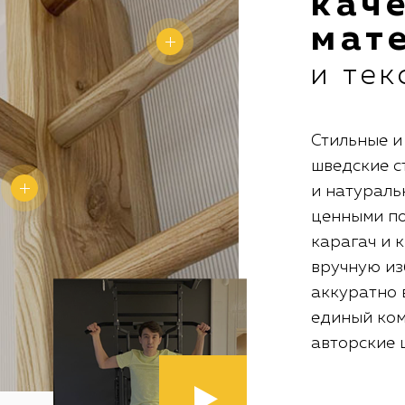
кач
мат
и тек
Стильные 
шведские с
и натураль
ценными по
карагач и 
вручную из
аккуратно 
единый комп
авторские 