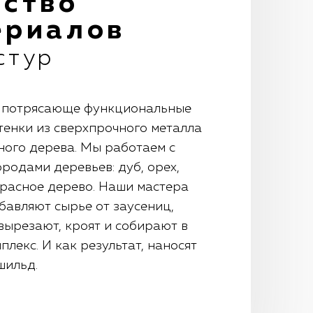
ество
ериалов
стур
и потрясающе функциональные
тенки из сверхпрочного металла
ного дерева. Мы работаем с
родами деревьев: дуб, орех,
красное дерево. Наши мастера
бавляют сырье от заусениц,
вырезают, кроят и собирают в
лекс. И как результат, наносят
шильд.