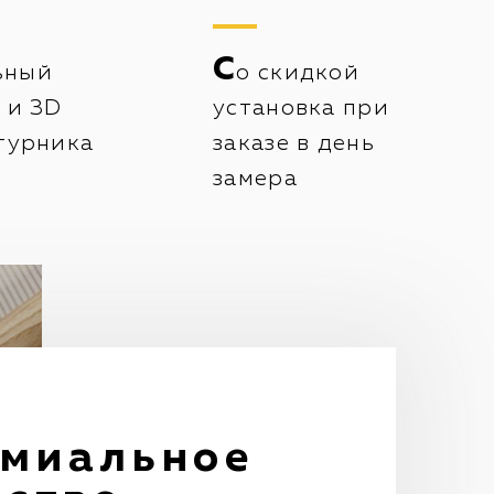
С
ьный
о скидкой
 и 3D
установка при
турника
заказе в день
замера
емиальное