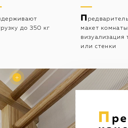
П
ыдерживают
редварител
грузку до 350 кг
макет комнаты
визуализация 
или стенки
П
р