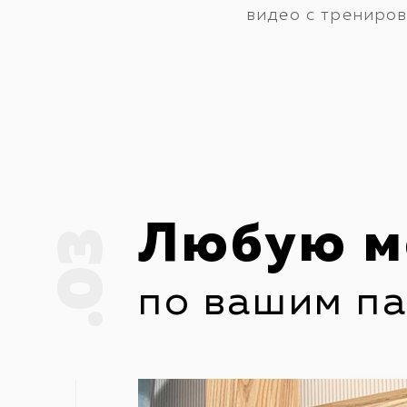
видео с трениро
Любую м
.03
по вашим п