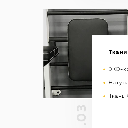
Ткани
ЭКО-к
Натур
Ткань 
.03