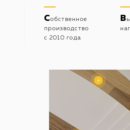
С
В
обственное
производство
на
с 2010 года