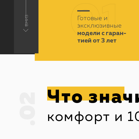
01
вниз
Готовые и
эксклюзивные
модели с гаран-
тией от 3 лет
Что знач
.02
комфорт и 1