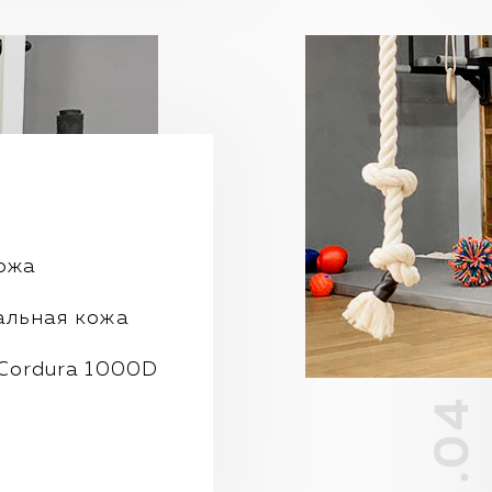
ожа
альная кожа
Cordura 1000D
.04