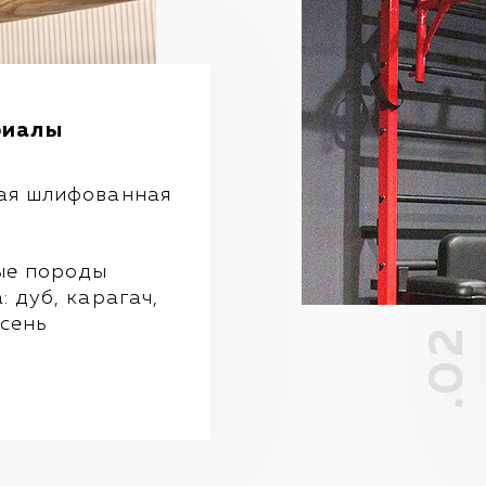
риалы
ая шлифованная
ые породы
: дуб, карагач,
ясень
.02